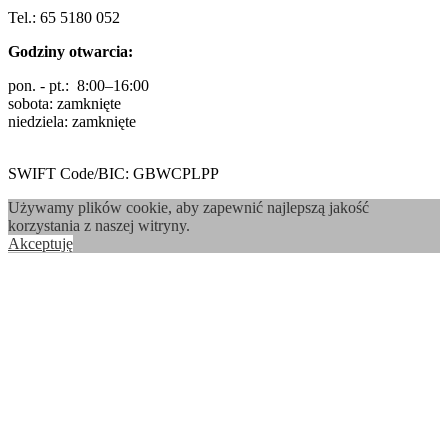
Tel.: 65 5180 052
Godziny otwarcia:
pon. - pt.: 8:00–16:00
sobota: zamknięte
niedziela: zamknięte
SWIFT Code/BIC: GBWCPLPP
Używamy plików cookie, aby zapewnić najlepszą jakość
korzystania z naszej witryny.
Akceptuję