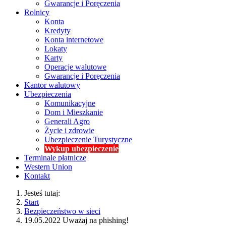
Gwarancje i Poręczenia
Rolnicy
Konta
Kredyty
Konta internetowe
Lokaty
Karty
Operacje walutowe
Gwarancje i Poręczenia
Kantor walutowy
Ubezpieczenia
Komunikacyjne
Dom i Mieszkanie
Generali Agro
Życie i zdrowie
Ubezpieczenie Turystyczne
Wykup ubezpieczenie
Terminale płatnicze
Western Union
Kontakt
Jesteś tutaj:
Start
Bezpieczeństwo w sieci
19.05.2022 Uważaj na phishing!