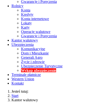
Gwarancje i Poręczenia
Rolnicy
Konta
Kredyty
Konta internetowe
Lokaty
Karty
Operacje walutowe
Gwarancje i Poręczenia
Kantor walutowy
Ubezpieczenia
Komunikacyjne
Dom i Mieszkanie
Generali Agro
Życie i zdrowie
Ubezpieczenie Turystyczne
Wykup ubezpieczenie
Terminale płatnicze
Western Union
Kontakt
Jesteś tutaj:
Start
Kantor walutowy