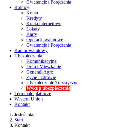
Gwarancje i Poręczenia
Rolnicy
Konta
Kredyty
Konta internetowe
Lokaty
Karty
Operacje walutowe
Gwarancje i Poręczenia
Kantor walutowy
Ubezpieczenia
Komunikacyjne
Dom i Mieszkanie
Generali Agro
Życie i zdrowie
Ubezpieczenie Turystyczne
Wykup ubezpieczenie
Terminale płatnicze
Western Union
Kontakt
Jesteś tutaj:
Start
Kontakt