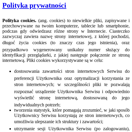
Polityka prywatności
Polityka cookies.
(ang. cookies) to niewielkie pliki, zapisywane i
przechowywane na twoim komputerze, tablecie lub smartphonie,
podczas gdy odwiedzasz różne strony w Internecie. Ciasteczko
zazwyczaj zawiera nazwę strony internetowej, z której pochodzi,
długoć życia cookies (to znaczy czas jego istnienia), oraz
przypadkowo wygenerowany unikalny numer służący do
identyfikacji przeglądarki, z jakiej następuje połączenie ze stroną
internetową. Pliki cookies wykorzystywane są w celu:
dostosowania zawartości stron internetowych Serwisu do
preferencji Użytkownika oraz optymalizacji korzystania ze
stron internetowych; w szczególności pliki te pozwalają
rozpoznać urządzenie Użytkownika Serwisu i odpowiednio
wyświetlić stronę internetową, dostosowaną do jego
indywidualnych potrzeb;
tworzenia statystyk, które pomagają zrozumieć, w jaki sposób
Użytkownicy Serwisu korzystają ze stron internetowych, co
umożliwia ulepszanie ich struktury i zawartości;
utrzymanie sesji Użytkownika Serwisu (po zalogowaniu),