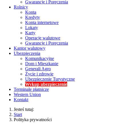
Gwarancje i Poręczenia
Rolnicy
Konta
Kredyty
Konta internetowe
Lokaty
Karty
Operacje walutowe
Gwarancje i Poręczenia
Kantor walutowy
Ubezpieczenia
Komunikacyjne
Dom i Mieszkanie
Generali Agro
Życie i zdrowie
Ubezpieczenie Turystyczne
Wykup ubezpieczenie
Terminale płatnicze
Western Union
Kontakt
Jesteś tutaj:
Start
Polityka prywatności