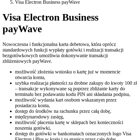
Visa Electron Business payWave
Visa Electron Business
payWave
Nowoczesna i funkcjonalna karta debetowa, która oprócz
standardowych funkcji wypłaty gotówki i realizacji transakcji
bezgotówkowych umożliwia dokonywanie transakcji
zbliżeniowych payWave.
możliwość złożenia wniosku o kartę już w momencie
otwarcia konta,
szybka realizacja płatności za drobne zakupy do kwoty 100 zł
– transakcje wykonywane są poprzez zbliżanie karty do
terminalu bez podawaniu kodu PIN ani składania podpisu,
możliwość wydania kart osobom wskazanym przez
posiadacza konta,
dostęp do środków na rachunku przez całą dobę,
międzynarodowy zasięg,
możliwość płacenia kartę w sklepach bez konieczności
noszenia gotówki,
dostęp do gotówki w bankomatach oznaczonych logo Visa
Electron i Plus w kraju i za granicą przez całą dobę,