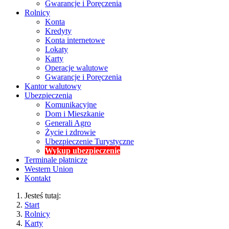
Gwarancje i Poręczenia
Rolnicy
Konta
Kredyty
Konta internetowe
Lokaty
Karty
Operacje walutowe
Gwarancje i Poręczenia
Kantor walutowy
Ubezpieczenia
Komunikacyjne
Dom i Mieszkanie
Generali Agro
Życie i zdrowie
Ubezpieczenie Turystyczne
Wykup ubezpieczenie
Terminale płatnicze
Western Union
Kontakt
Jesteś tutaj:
Start
Rolnicy
Karty